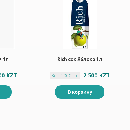
я 1л
Rich сок Яблоко 1л
00 KZT
2 500 KZT
Вес: 1000 гр.
В корзину