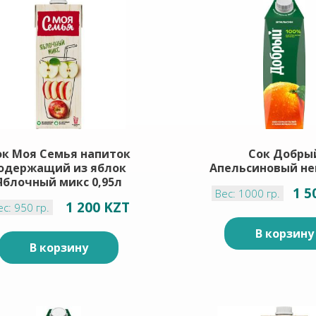
ок Моя Семья напиток
Сок Добры
одержащий из яблок
Апельсиновый не
Яблочный микс 0,95л
1 5
Вес: 1000 гр.
1 200 KZT
ес: 950 гр.
В корзину
В корзину