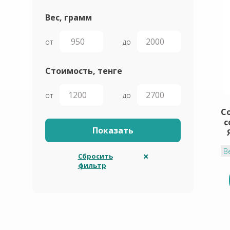
Вес, грамм
от
до
Стоимость, тенге
от
до
С
с
В
Сбросить
фильтр