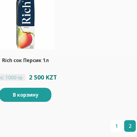
Rich сок Персик 1л
2 500 KZT
с: 1000 гр.
В корзину
1
2