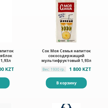
апиток
Сок Моя Семья напиток
 яблок
сокосодержащий
1,93л
мультифруктовый 1,93л
00 KZT
1 800 KZT
Вес: 1930 гр.
В корзину