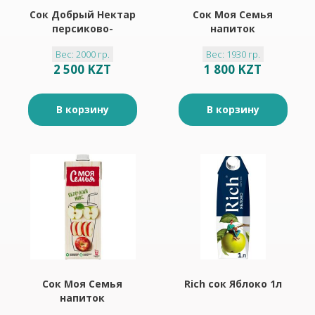
Сок Добрый Нектар
Сок Моя Семья
персиково-
напиток
яблочный 2л
сокосодержащий
Вес: 2000 гр.
Вес: 1930 гр.
мультифруктовый
2 500 KZT
1 800 KZT
1,93л
В корзину
В корзину
Сок Моя Семья
Rich сок Яблоко 1л
напиток
содержащий из