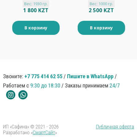
Вес: 1930 гр.
Вес: 1000 гр.
яблок Яблочный
1 800 KZT
2 500 KZT
микс 1,93л
В корзину
В корзину
Звоните:
+7 775 414 62 55
/
Пишите в WhatsApp
/
Работаем с
9:30 до 18:30
/ Заказы принимаем
24/7
ИП «Сафина» © 2021 - 2026
Публичная оферта
Разработано «
СмартСайт
»