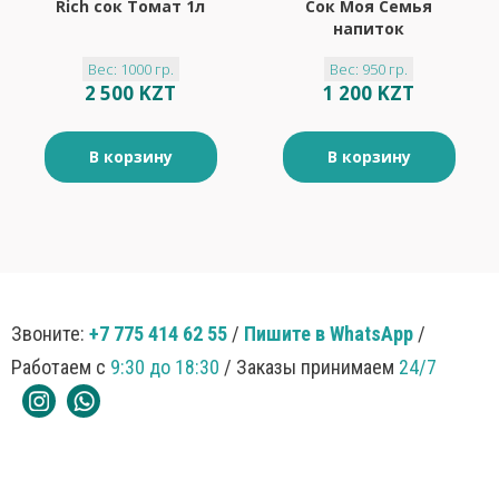
Rich сок Томат 1л
Сок Моя Семья
напиток
содержащий из
Вес: 1000 гр.
Вес: 950 гр.
яблок Яблочный
2 500 KZT
1 200 KZT
микс 0,95л
В корзину
В корзину
Звоните:
+7 775 414 62 55
/
Пишите в WhatsApp
/
Работаем с
9:30 до 18:30
/ Заказы принимаем
24/7