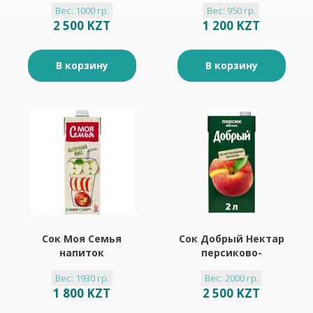
Вес: 1000 гр.
Вес: 950 гр.
яблок Яблочный
2 500 KZT
1 200 KZT
микс 0,95л
В корзину
В корзину
Сок Моя Семья
Сок Добрый Нектар
напиток
персиково-
содержащий из
яблочный 2л
Вес: 1930 гр.
Вес: 2000 гр.
яблок Яблочный
1 800 KZT
2 500 KZT
микс 1,93л