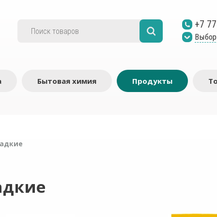
+7 77
Выбор
а
Бытовая химия
Продукты
Т
ладкие
адкие