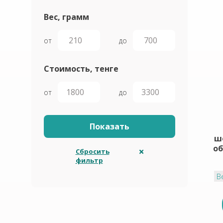
Вес, грамм
от
до
Стоимость, тенге
от
до
ш
о
Сбросить
фильтр
В