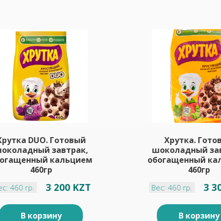
Хрутка DUO. Готовый
Хрутка. Гото
околадный завтрак,
шоколадный за
огащенный кальцием
обогащенный ка
460гр
460гр
3 200 KZT
3 3
ес: 460 гр.
Вес: 460 гр.
В корзину
В корзину