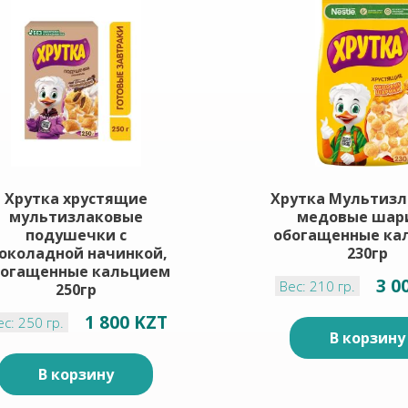
Хрутка хрустящие
Хрутка Мультиз
мультизлаковые
медовые шар
подушечки с
обогащенные ка
околадной начинкой,
230гр
богащенные кальцием
3 0
Вес: 210 гр.
250гр
1 800 KZT
ес: 250 гр.
В корзину
В корзину