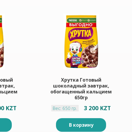
товый
Хрутка Готовый
втрак,
шоколадный завтрак,
льцием
обогащенный кальцием
650гр
00 KZT
3 200 KZT
Вес: 650 гр.
В корзину