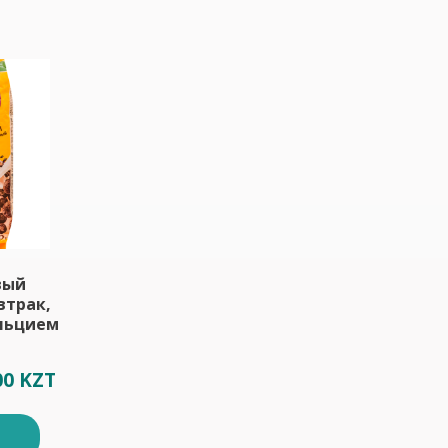
вый
втрак,
льцием
00 KZT