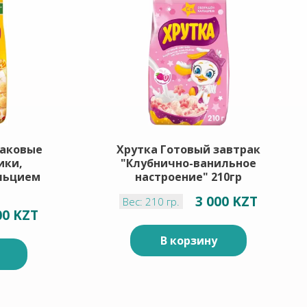
лаковые
Хрутка Готовый завтрак
ики,
"Клубнично-ванильное
льцием
настроение" 210гр
3 000 KZT
Вес: 210 гр.
00 KZT
В корзину