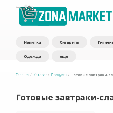
Напитки
Сигареты
Гигиен
Одежда
еще
Главная
/
Каталог
/
Продукты
/
Готовые завтраки-с
Готовые завтраки-сл