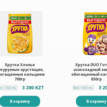
Хрутка Хлопья
Хрутка DUO Го
укурузные хрустящие,
шоколадный за
богащенные кальцием
обогащенный ка
700гр
650гр
3 200 KZT
3 2
ес: 700 гр.
Вес: 650 гр.
В корзину
В корзину