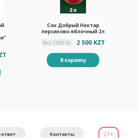
ый
Сок Добрый Нектар
персиково-яблочный 2л
ки"
2 500 KZT
Вес: 2000 гр.
KZT
В корзину
21+
-ответ
Контакты