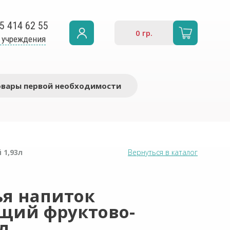
5 414 62 55
0
гр.
 учреждения
овары первой необходимости
 1,93л
Вернуться в каталог
ья напиток
щий фруктово-
л