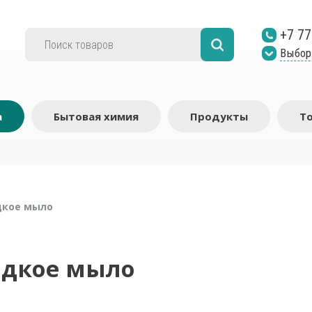
+7 77
Выбор
а
Бытовая химия
Продукты
Т
дкое мыло
идкое мыло