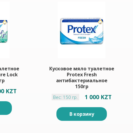
алетное
Кусковое мяло туалетное
ure Lock
Protex Fresh
гр
антибактериальное
150гр
00 KZT
1 000 KZT
Вес: 150 гр.
В корзину