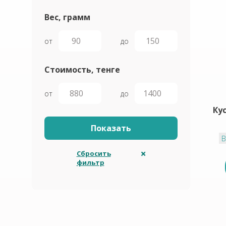
Вес, грамм
от
до
Стоимость, тенге
от
до
Ку
В
Сбросить
фильтр