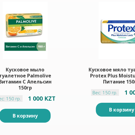
Кусковое мыло
Кусковое мяло ту
туалетное Palmolive
Protex Plus Moist
Витамин С Апельсин
Питание 150
150гр
1 0
Вес: 150 гр.
1 000 KZT
ес: 150 гр.
В корзину
В корзину