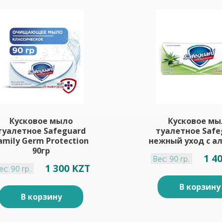
Кусковое мыло
Кусковое мы
туалетное Safeguard
туалетное Safe
amily Germ Protection
нежный уход с ал
90гр
1 4
Вес: 90 гр.
1 300 KZT
ес: 90 гр.
В корзину
В корзину