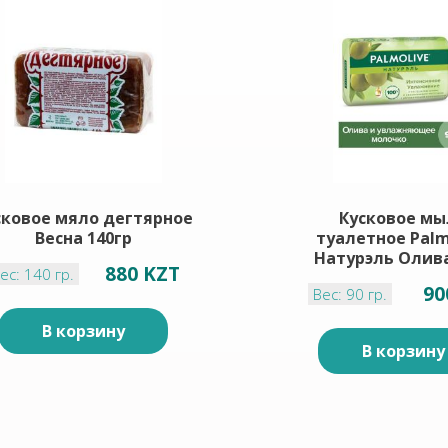
сковое мяло дегтярное
Кусковое мы
Весна 140гр
туалетное Palm
Натурэль Олива
880 KZT
ес: 140 гр.
90
Вес: 90 гр.
В корзину
В корзину