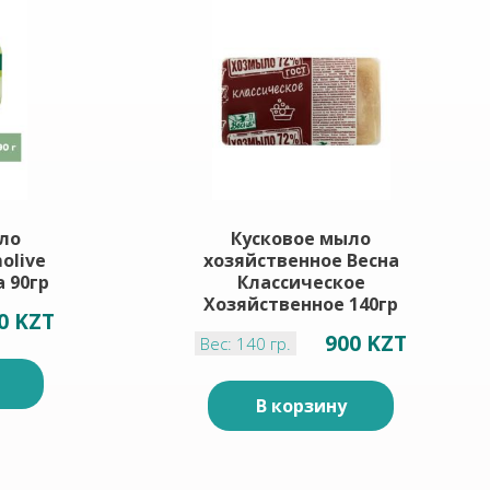
ло
Кусковое мыло
olive
хозяйственное Весна
 90гр
Классическое
Хозяйственное 140гр
0 KZT
900 KZT
Вес: 140 гр.
В корзину