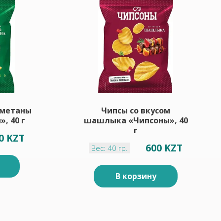
сметаны
Чипсы со вкусом
, 40 г
шашлыка «Чипсоны», 40
г
0 KZT
600 KZT
Вес: 40 гр.
В корзину