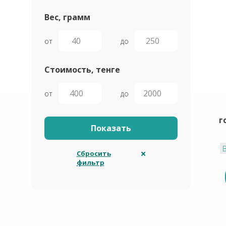
Вес, грамм
от
до
Стоимость, тенге
от
до
г
В
Сбросить
фильтр