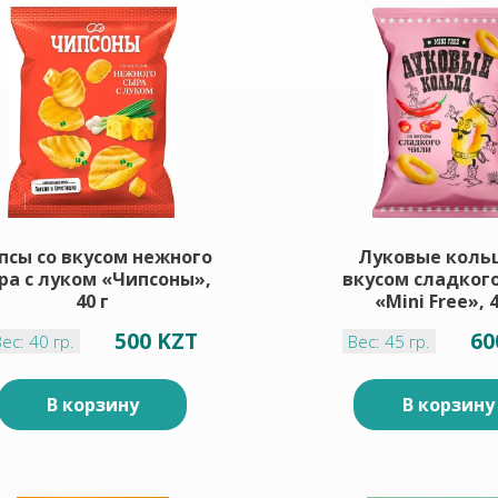
псы со вкусом нежного
Луковые кольц
ра с луком «Чипсоны»,
вкусом сладког
40 г
«Mini Free», 4
500 KZT
60
ес: 40 гр.
Вес: 45 гр.
В корзину
В корзину