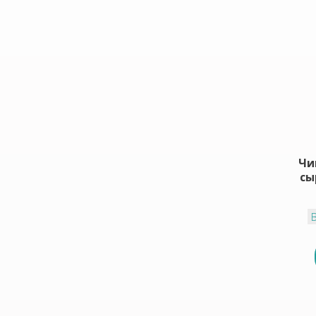
Чи
сы
В