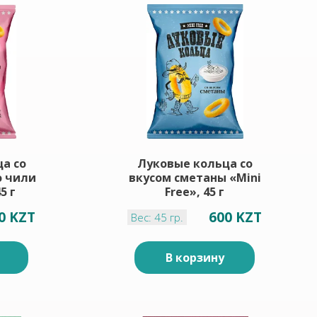
а со
Луковые кольца со
о чили
вкусом сметаны «Mini
5 г
Free», 45 г
0 KZT
600 KZT
Вес: 45 гр.
В корзину