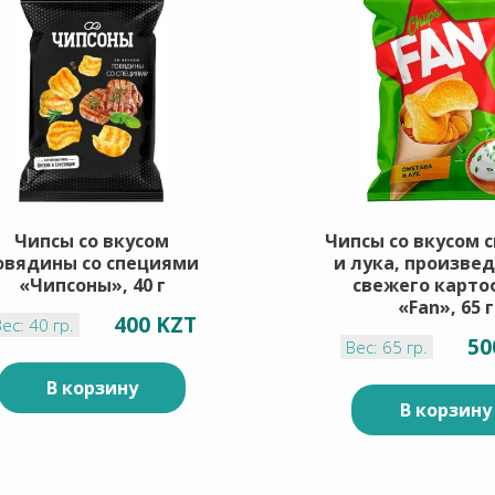
Чипсы со вкусом
Чипсы со вкусом 
овядины со специями
и лука, произве
«Чипсоны», 40 г
свежего карто
«Fan», 65 г
400 KZT
ес: 40 гр.
50
Вес: 65 гр.
В корзину
В корзину