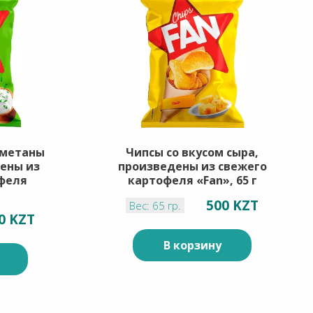
сметаны
Чипсы со вкусом сыра,
дены из
произведены из свежего
феля
картофеля «Fan», 65 г
500 KZT
Вес: 65 гр.
0 KZT
В корзину