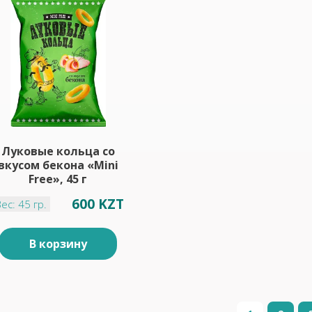
Луковые кольца со
вкусом бекона «Mini
Free», 45 г
600 KZT
ес: 45 гр.
В корзину