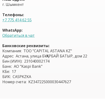
г. Шымкент
Телефоны:
+7 775 414 62 55
WhatsApp:
Обратиться в чат
Банковские реквизиты:
Компания: ТОО "CAPITAL ASTANA KZ"
Адрес: Астана, улица БҰҚАРБАЙ БАТЫР, дом 22
Бин (ИИН): 231040002174
Банк: АО "Kaspi Bank"
КБе: 17
БИК: CASPKZKA
Номер счета: KZ34722S000030447627