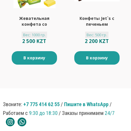
Жевательная
Конфеты Jet`s с
конфета со
печеньем
вкусами манго,
(упаковка 0,5 кг)
Вес: 1000 гр.
Вес: 500 гр.
маракуйи и
2 500 KZT
2 200 KZT
персика «Strike», 1
кг
В корзину
В корзину
Звоните:
+7 775 414 62 55
/
Пишите в WhatsApp
/
Работаем с
9:30 до 18:30
/ Заказы принимаем
24/7