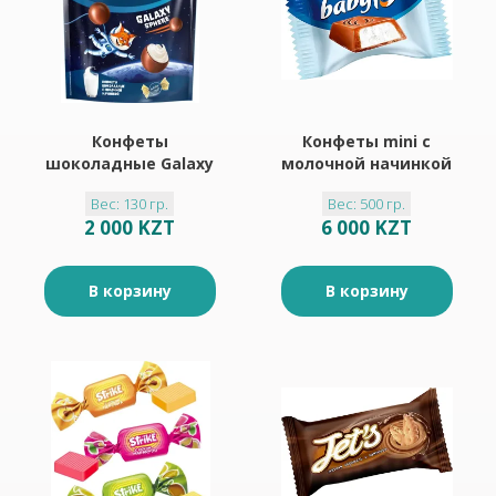
Конфеты
Конфеты mini c
шоколадные Galaxy
молочной начинкой
sphere «BabyFox»,
«BabyFox»
Вес: 130 гр.
Вес: 500 гр.
130 г
(упаковка 0,5 кг)
2 000 KZT
6 000 KZT
В корзину
В корзину