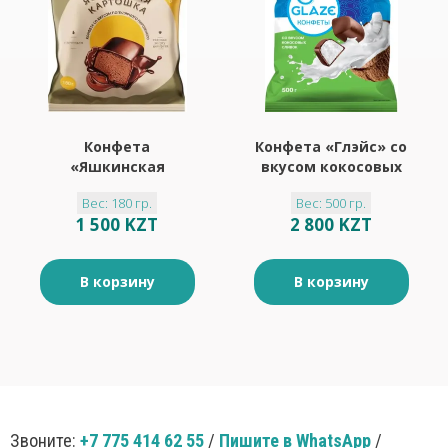
Конфета
Конфета «Глэйс» со
«Яшкинская
вкусом кокосовых
картошка», 180 г
сливок (упаковка
Вес: 180 гр.
Вес: 500 гр.
0,5 кг)
1 500 KZT
2 800 KZT
В корзину
В корзину
Звоните:
+7 775 414 62 55
/
Пишите в WhatsApp
/