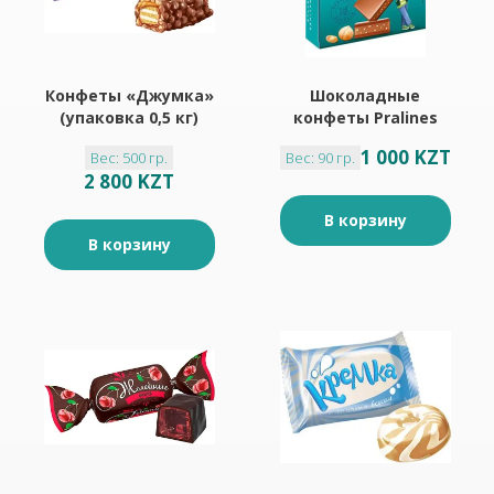
Конфеты «Джумка»
Шоколадные
(упаковка 0,5 кг)
конфеты Pralines
Style фундук,
1 000 KZT
Вес: 500 гр.
Вес: 90 гр.
арахис и молочный
2 800 KZT
шоколад "BabyFox"
90гр
В корзину
В корзину