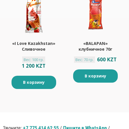
«I Love Kazakhstan»
«BALAPAN»
Сливочное
клубничное 70г
Клубничное 100г
600 KZT
Вес: 100 гр.
Вес: 70 гр.
1 200 KZT
В корзину
В корзину
Звоните:
+7 775 414 62 55
/
Пишите в WhatsApp
/