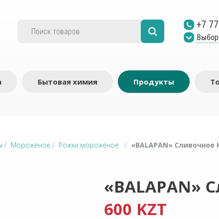
+7 77
Выбор
а
Бытовая химия
Продукты
Т
ы
/
Мороженое
/
Рожки мороженое
/
«BALAPAN» Cливочное К
«BALAPAN» C
600 KZT