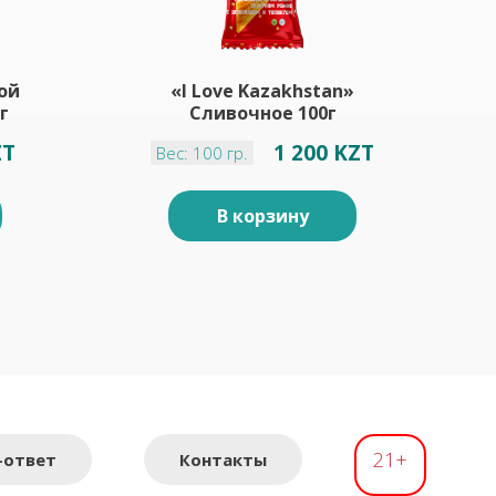
ой
«I Love Kazakhstan»
г
Сливочное 100г
ZT
1 200 KZT
Вес: 100 гр.
В корзину
21+
-ответ
Контакты