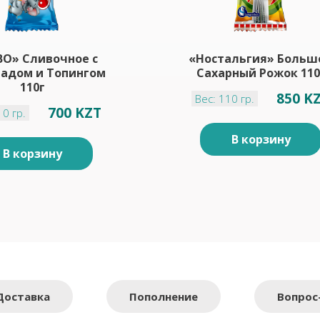
BO» Сливочное с
«Ностальгия» Больш
адом и Топингом
Сахарный Рожок 110
110г
850 K
Вес: 110 гр.
700 KZT
10 гр.
В корзину
В корзину
Доставка
Пополнение
Вопрос