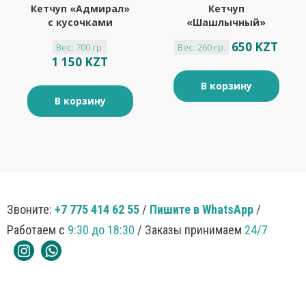
Кетчуп «Адмирал»
Кетчуп
с кусочками
«Шашлычный»
чеснока
«Балтимор», 260 г
650 KZT
Вес: 700 гр.
Вес: 260 гр.
«Балтимор», 700 г
1 150 KZT
В корзину
В корзину
Звоните:
+7 775 414 62 55
/
Пишите в WhatsApp
/
Работаем с
9:30 до 18:30
/ Заказы принимаем
24/7