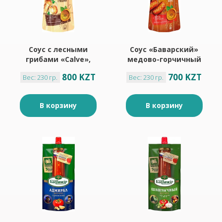
Соус с лесными
Соус «Баварский»
грибами «Calve»,
медово-горчичный
230 г
«Calve», 230 г
800 KZT
700 KZT
Вес: 230 гр.
Вес: 230 гр.
В корзину
В корзину