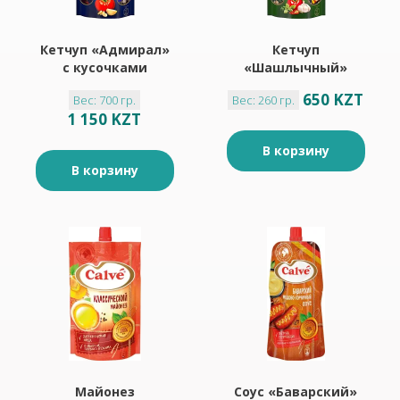
Кетчуп «Адмирал»
Кетчуп
с кусочками
«Шашлычный»
чеснока
«Балтимор», 260 г
650 KZT
Вес: 700 гр.
Вес: 260 гр.
«Балтимор», 700 г
1 150 KZT
В корзину
В корзину
Майонез
Соус «Баварский»