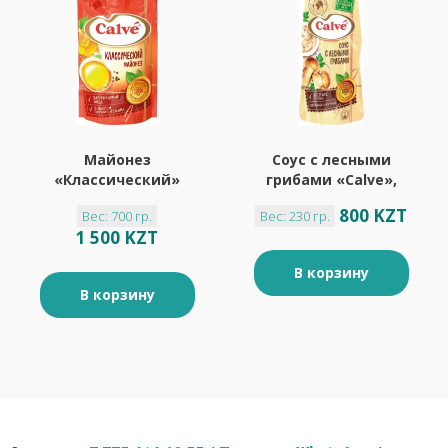
Майонез
Соус с лесными
«Классический»
грибами «Calve»,
50% «Calve», 700 г
230 г
800 KZT
Вес: 700 гр.
Вес: 230 гр.
1 500 KZT
В корзину
В корзину