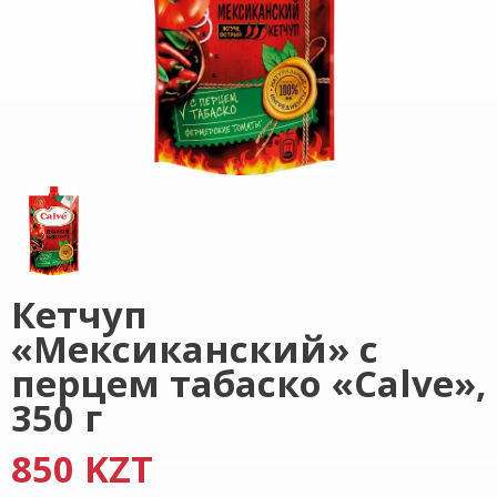
Кетчуп
«Мексиканский» с
перцем табаско «Calve»,
350 г
850 KZT