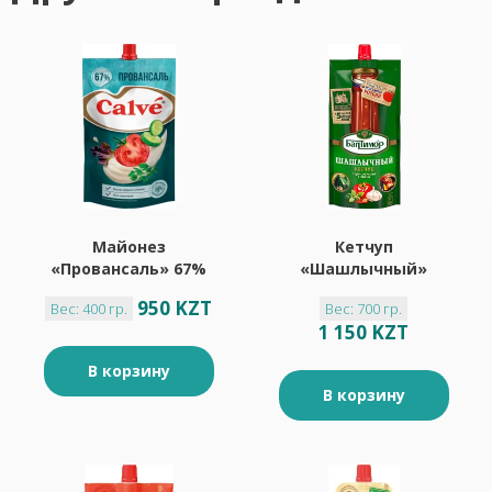
Майонез
Кетчуп
«Провансаль» 67%
«Шашлычный»
«Calve», 400 г
«Балтимор», 700 г
950 KZT
Вес: 400 гр.
Вес: 700 гр.
1 150 KZT
В корзину
В корзину