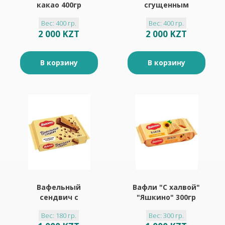
какао 400гр
сгущенным
молоком 400гр
Вес: 400 гр.
Вес: 400 гр.
2 000 KZT
2 000 KZT
В корзину
В корзину
Вафельный
Вафли "С халвой"
сендвич с
"Яшкино" 300гр
шоколадной
Вес: 180 гр.
Вес: 300 гр.
начинкой "Яшкино"