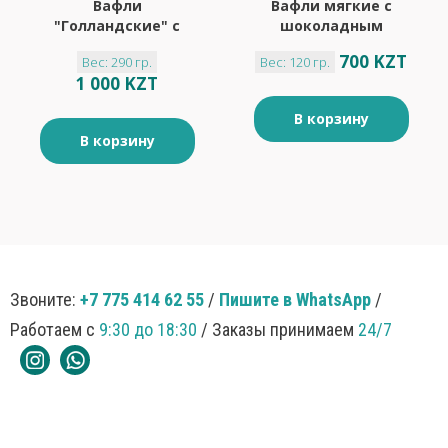
Вафли
Вафли мягкие с
"Голландские" с
шоколадным
карамельной
кремом "Яшкино"
700 KZT
Вес: 290 гр.
Вес: 120 гр.
начинкой "Яшкино"
120гр
1 000 KZT
290гр
В корзину
В корзину
Звоните:
+7 775 414 62 55
/
Пишите в WhatsApp
/
Работаем с
9:30 до 18:30
/ Заказы принимаем
24/7