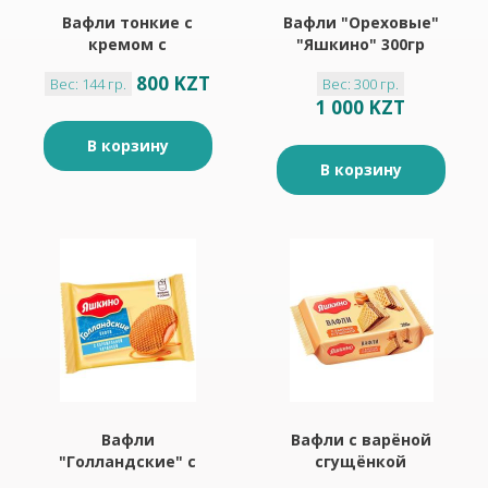
Вафли тонкие с
Вафли "Ореховые"
кремом с
"Яшкино" 300гр
клубничным вкусом
800 KZT
Вес: 144 гр.
Вес: 300 гр.
"Яшкино" 144гр
1 000 KZT
В корзину
В корзину
Вафли
Вафли с варёной
"Голландские" с
сгущёнкой
карамельной
"Яшкино" 200гр