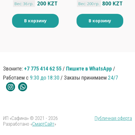
200 KZT
800 KZT
Вес: 36 гр.
Вес: 200 гр.
начинкой "Яшкино"
36гр
В корзину
В корзину
Звоните:
+7 775 414 62 55
/
Пишите в WhatsApp
/
Работаем с
9:30 до 18:30
/ Заказы принимаем
24/7
ИП «Сафина» © 2021 - 2026
Публичная оферта
Разработано «
СмартСайт
»