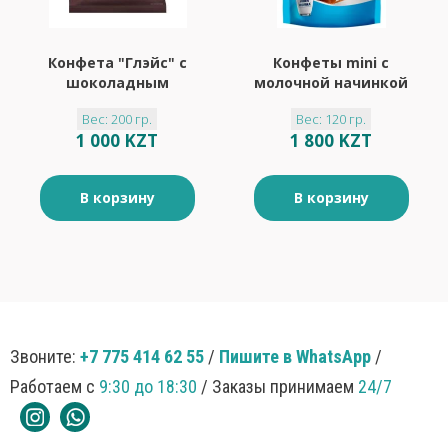
Конфета "Глэйс" с
Конфеты mini с
шоколадным
молочной начинкой
вкусом 200гр
«BabyFox», 120 г
Вес: 200 гр.
Вес: 120 гр.
1 000 KZT
1 800 KZT
В корзину
В корзину
Звоните:
+7 775 414 62 55
/
Пишите в WhatsApp
/
Работаем с
9:30 до 18:30
/ Заказы принимаем
24/7