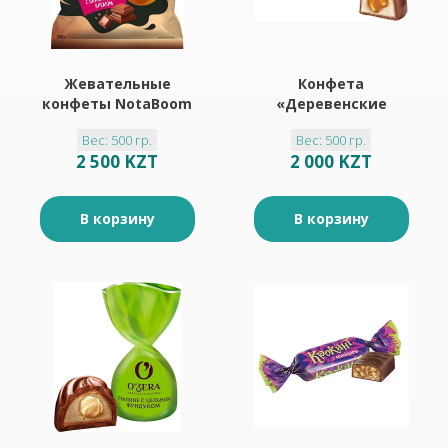
Жевательные
Конфета
конфеты NotaBoom
«Деревенские
с шоколадным
сливки» со вкусом
Вес: 500 гр.
Вес: 500 гр.
кремом (упаковка
карамель-сливки
2 500 KZT
2 000 KZT
0,5 кг)
(упаковка 0,5 кг)
В корзину
В корзину