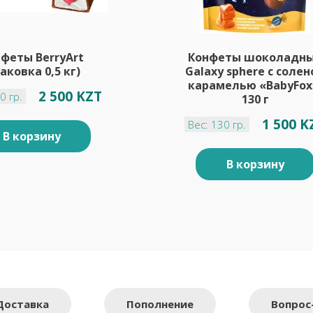
феты BerryArt
Конфеты шоколадн
аковка 0,5 кг)
Galaxy sphere с солен
карамелью «BabyFox
2 500 KZT
0 гр.
130 г
1 500 K
Вес: 130 гр.
В корзину
В корзину
Доставка
Пополнение
Вопрос