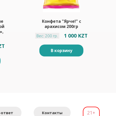
ые
Конфета "Ярче!" с
ой
арахисом 200гр
»,
1 000 KZT
Вес: 200 гр.
ZT
В корзину
21+
-ответ
Контакты