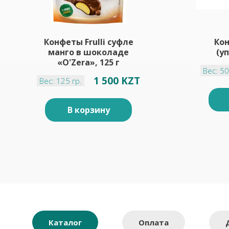
Конфеты Frulli суфле
Кон
манго в шоколаде
(уп
«O'Zera», 125 г
Вес: 50
1 500 KZT
Вес: 125 гр.
В корзину
Каталог
Оплата