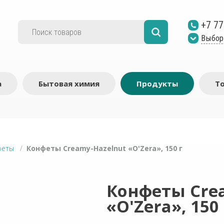
+7 77
Выбор
а
Бытовая химия
Продукты
Т
феты
/
Конфеты Creamy-Hazelnut «O'Zera», 150 г
Конфеты Cre
«O'Zera», 150 