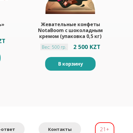
ь»
Жевательные конфеты
NotaBoom с шоколадным
кремом (упаковка 0,5 кг)
ZT
2 500 KZT
Вес: 500 гр.
В корзину
21+
-ответ
Контакты