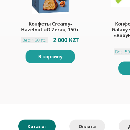
Конфеты Creamy-
Конф
Hazelnut «O'Zera», 150 г
Galaxy 
«BabyF
2 000 KZT
Вес: 150 гр.
Вес: 50
В корзину
Каталог
Оплата