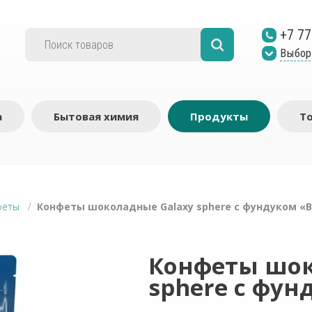
+7 77
Выбор
а
Бытовая химия
Продукты
Т
феты
/
Конфеты шоколадные Galaxy sphere с фундуком «Ba
Конфеты шок
sphere с фун