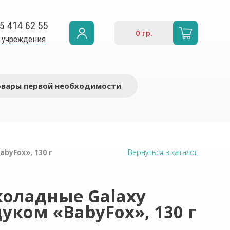
5 414 62 55
0
гр.
 учреждения
овары первой необходимости
byFox», 130 г
Вернуться в каталог
оладные Galaxy
дуком «BabyFox», 130 г