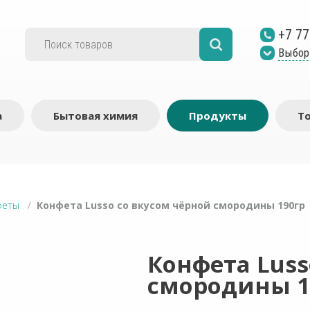
+7 77
Выбор
а
Бытовая химия
Продукты
Т
феты
/
Конфета Lusso со вкусом чёрной смородины 190гр
Конфета Luss
смородины 1