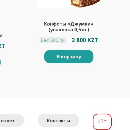
о
Конфеты «Джумка»
(упаковка 0,5 кг)
м
2 800 KZT
Вес: 500 гр.
ZT
В корзину
21+
-ответ
Контакты