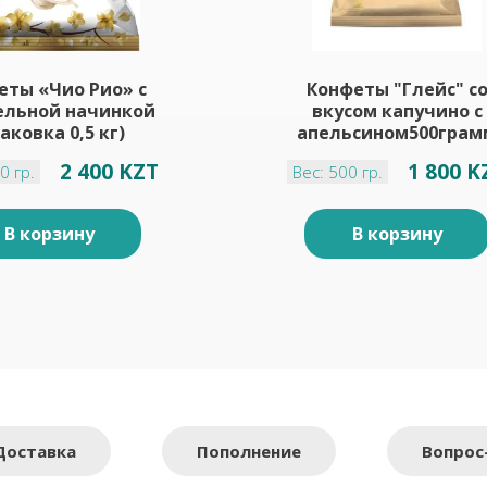
еты «Чио Рио» с
Конфеты "Глейс" с
льной начинкой
вкусом капучино с
аковка 0,5 кг)
апельсином500грам
2 400 KZT
1 800 K
0 гр.
Вес: 500 гр.
В корзину
В корзину
Доставка
Пополнение
Вопрос