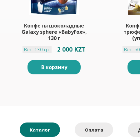
Конфеты шоколадные
Конф
Galaxy sphere «BabyFox»,
трюфе
130 г
(уп
2 000 KZT
Вес: 130 гр.
Вес: 50
В корзину
Каталог
Оплата