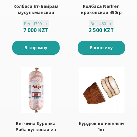
Колбаса Ет-Байрам
Колбаса Narlren
мусульманская
краковская 450гр
вареная 1300гр
Вес: 1300 гр.
Вес: 450 гр.
7 000 KZT
2 500 KZT
В корзину
В корзину
Ветчина Курочка
Курдюк копченный
Ряба кусковая из
1кг
мяса птицы 630гр