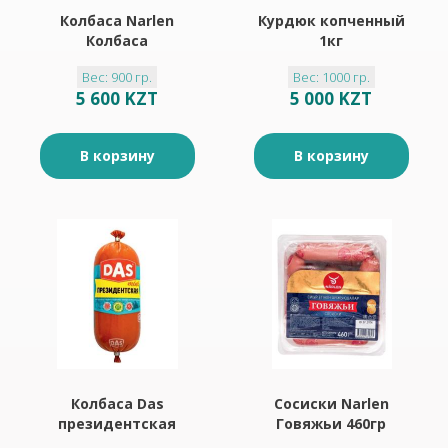
Колбаса Narlen
Курдюк копченный
Колбаса
1кг
докторская
Вес: 900 гр.
Вес: 1000 гр.
вареная 900гр
5 600 KZT
5 000 KZT
В корзину
В корзину
Колбаса Das
Сосиски Narlen
президентская
Говяжьи 460гр
мини 340гр