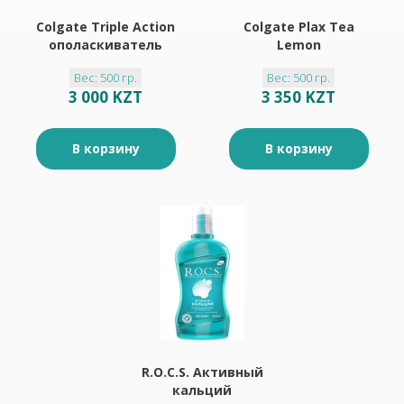
Colgate Triple Action
Colgate Plax Tea
ополаскиватель
Lemon
нейтральный 500мл
ополаскиватель
Вес: 500 гр.
Вес: 500 гр.
лечебные травы
3 000 KZT
3 350 KZT
500мл
В корзину
В корзину
R.O.C.S. Активный
кальций