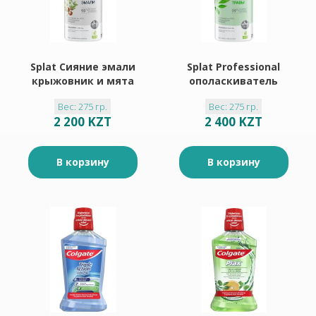
Splat Сияние эмали
Splat Professional
крыжовник и мята
ополаскиватель
ополаскиватель
лечебные травы
Вес: 275 гр.
Вес: 275 гр.
мятный 275мл
275мл
2 200 KZT
2 400 KZT
В корзину
В корзину