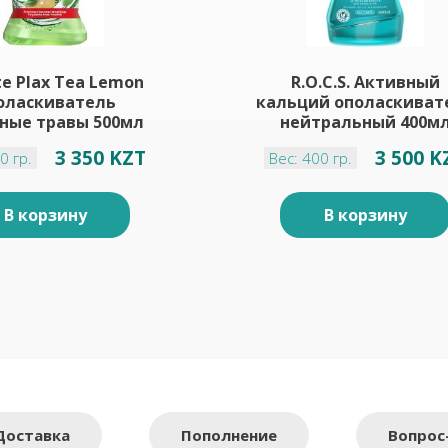
te Plax Tea Lemon
R.O.C.S. Активный
оласкиватель
кальций ополаскиват
ные травы 500мл
нейтральный 400м
3 350 KZT
3 500 K
0 гр.
Вес: 400 гр.
В корзину
В корзину
Доставка
Пополнение
Вопрос