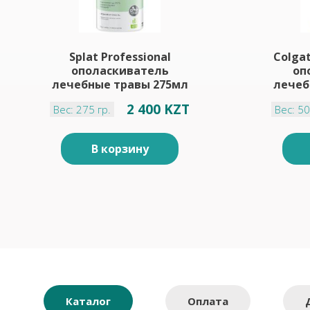
Splat Professional
Colga
ополаскиватель
оп
лечебные травы 275мл
лечеб
2 400 KZT
Вес: 275 гр.
Вес: 50
В корзину
Каталог
Оплата