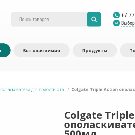
+7 77
Выбор
а
Бытовая химия
Продукты
Т
поласкиватели для полости рта
/
Colgate Triple Action опо
Colgate Triple
ополаскиват
500мл