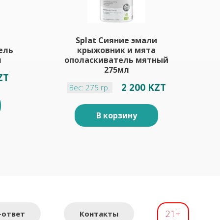
Splat Сияние эмали
ель
крыжовник и мята
л
ополаскиватель мятный
275мл
ZT
2 200 KZT
Вес: 275 гр.
В корзину
21+
-ответ
Контакты