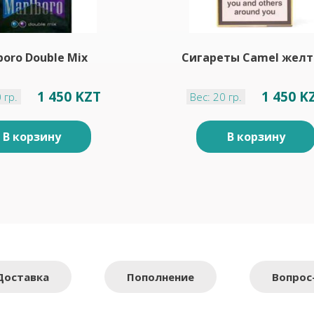
boro Double Mix
Сигареты Camel жел
1 450 KZT
1 450 K
 гр.
Вес: 20 гр.
В корзину
В корзину
Доставка
Пополнение
Вопрос