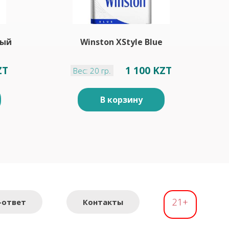
тый
Winston XStyle Blue
ZT
1 100 KZT
Вес: 20 гр.
В корзину
21+
-ответ
Контакты