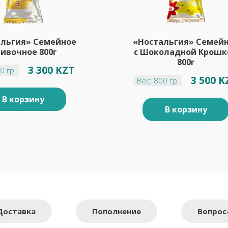
альгия» Семейное
«Ностальгия» Семей
ивочное 800г
c Шоколадной Крошк
800г
3 300 KZT
0 гр.
3 500 K
Вес: 800 гр.
В корзину
В корзину
Доставка
Пополнение
Вопрос