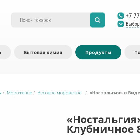
+7 77
Выбор
а
Бытовая химия
Продукты
Т
ы
/
Мороженое
/
Весовое мороженое
/
«Ностальгия» в Виде
«Ностальгия
Клубничное 