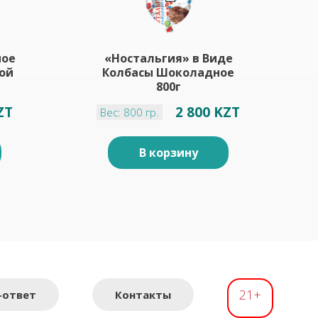
ное
«Ностальгия» в Виде
ой
Колбасы Шоколадное
800г
ZT
2 800 KZT
Вес: 800 гр.
В корзину
21+
-ответ
Контакты