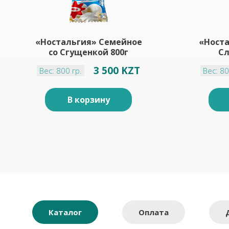
«Ностальгия» Семейное
«Ност
cо Сгущенкой 800г
Cл
3 500 KZT
Вес: 800 гр.
Вес: 80
В корзину
Каталог
Оплата