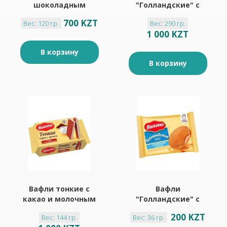
шоколадным
"Голландские" с
кремом "Яшкино"
карамельной
700 KZT
Вес: 120 гр.
Вес: 290 гр.
120гр
начинкой "Яшкино"
1 000 KZT
290гр
В корзину
В корзину
Вафли тонкие с
Вафли
какао и молочным
"Голландские" с
кремом "Яшкино"
карамельной
200 KZT
Вес: 144 гр.
Вес: 36 гр.
144гр
начинкой "Яшкино"