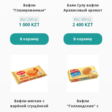
Вафли
Баян Сулу вафли
"Глазированные"
Арахисовый аромат
"Яшкино" 200гр
400гр
Вес: 200 гр.
Вес: 400 гр.
1 000 KZT
2 400 KZT
В корзину
В корзину
Вафли мягкие с
Вафли
варёной сгущёнкой
"Голландские" с
"Яшкино" 120гр
карамельной