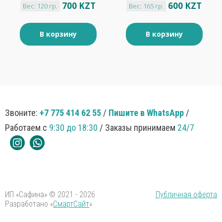
700 KZT
600 KZT
Вес: 120 гр.
Вес: 165 гр.
начинкой Яшкино
165гр
В корзину
В корзину
Звоните:
+7 775 414 62 55
/
Пишите в WhatsApp
/
Работаем с
9:30 до 18:30
/ Заказы принимаем
24/7
ИП «Сафина» © 2021 - 2026
Публичная оферта
Разработано «
СмартСайт
»