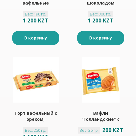
вафельные
шоколадом
ореховые "Яшкино"
"Яшкино" 300гр
Вес: 190 гр.
Вес: 300 гр.
190гр
1 200 KZT
1 200 KZT
В корзину
В корзину
Торт вафельный с
Вафли
орехом,
"Голландские" с
глазированный
карамельной
200 KZT
Вес: 250 гр.
Вес: 36 гр.
"Яшкино" 250гр
начинкой "Яшкино"