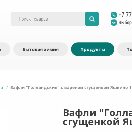
+7 77
Выбор
а
Бытовая химия
Продукты
Т
ли
/
Вафли "Голландские" с варёной сгущенкой Яшкино 1
Вафли "Голл
сгущенкой Я