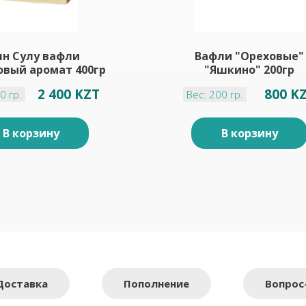
ян Сулу вафли
Вафли "Ореховые"
овый аромат 400гр
"Яшкино" 200гр
2 400 KZT
800 K
0 гр.
Вес: 200 гр.
В корзину
В корзину
Доставка
Пополнение
Вопрос