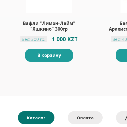
Вафли "Лимон-Лайм"
Ба
"Яшкино" 300гр
Арахис
1 000 KZT
Вес: 300 гр.
Вес: 40
В корзину
Каталог
Оплата