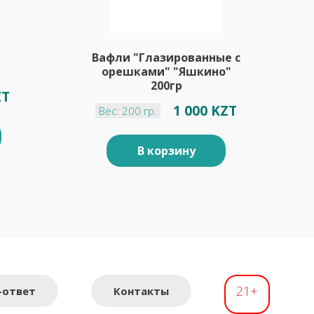
Вафли "Глазированные с
орешками" "Яшкино"
200гр
ZT
1 000 KZT
Вес: 200 гр.
В корзину
21+
-ответ
Контакты