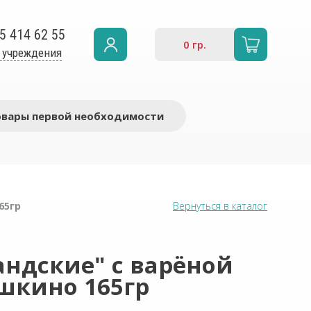
5 414 62 55
0
гр.
 учреждения
овары первой необходимости
65гр
Вернуться в каталог
андские" с варёной
шкино 165гр