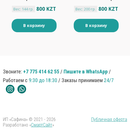
клубничным вкусом
800 KZT
800 KZT
Вес: 144 гр.
Вес: 200 гр.
"Яшкино" 144гр
В корзину
В корзину
Звоните:
+7 775 414 62 55
/
Пишите в WhatsApp
/
Работаем с
9:30 до 18:30
/ Заказы принимаем
24/7
ИП «Сафина» © 2021 - 2026
Публичная оферта
Разработано «
СмартСайт
»