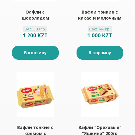
Вафли с
Вафли тонкие с
шоколадом
какао и молочным
"Яшкино" 300гр
кремом "Яшкино"
Вес: 300 гр.
Вес: 144 гр.
144гр
1 200 KZT
1 000 KZT
В корзину
В корзину
Вафли тонкие с
Вафли "Ореховые"
кремом с
"Яшкино" 200гр