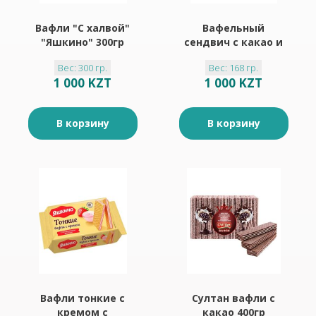
Вафли "С халвой"
Вафельный
"Яшкино" 300гр
сендвич с какао и
молочной начинкой
Вес: 300 гр.
Вес: 168 гр.
"Яшкино" 168гр
1 000 KZT
1 000 KZT
В корзину
В корзину
Вафли тонкие с
Султан вафли с
кремом с
какао 400гр