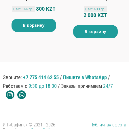
клубничным вкусом
800 KZT
Вес: 144 гр.
Вес: 400 гр.
"Яшкино" 144гр
2 000 KZT
В корзину
В корзину
Звоните:
+7 775 414 62 55
/
Пишите в WhatsApp
/
Работаем с
9:30 до 18:30
/ Заказы принимаем
24/7
ИП «Сафина» © 2021 - 2026
Публичная оферта