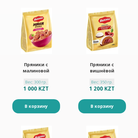
Пряники с
Пряники с
малиновой
вишнёвой
начинкой "Яшкино"
начинкой "Яшкино"
Вес: 300 гр.
Вес: 350 гр.
300гр
350гр
1 000 KZT
1 200 KZT
В корзину
В корзину