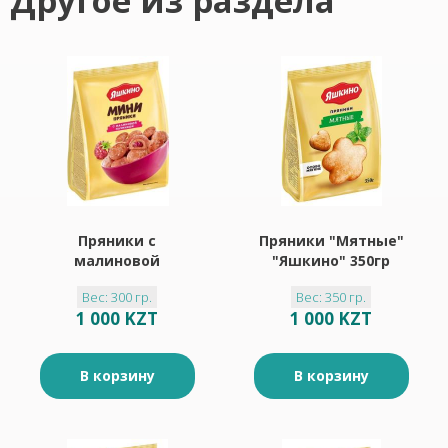
Другое из раздела
Пряники с
Пряники "Мятные"
малиновой
"Яшкино" 350гр
начинкой "Яшкино"
Вес: 300 гр.
Вес: 350 гр.
300гр
1 000 KZT
1 000 KZT
В корзину
В корзину