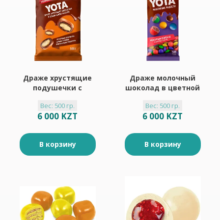
Драже хрустящие
Драже молочный
подушечки с
шоколад в цветной
молочной начинкой
глазури «Yota», 500
Вес: 500 гр.
Вес: 500 гр.
в шоколадной
г
6 000 KZT
6 000 KZT
глазури «Yota»
(упаковка 0,5 кг)
В корзину
В корзину