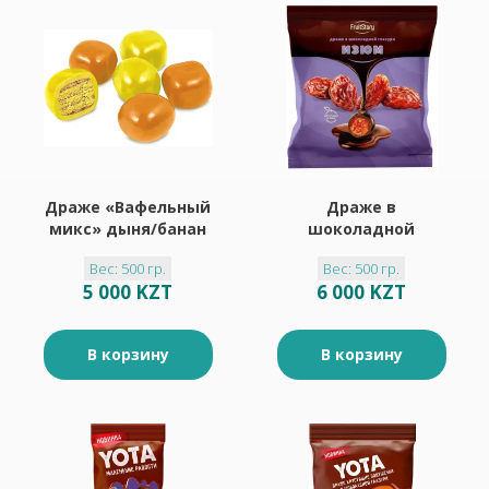
Драже «Вафельный
Драже в
микс» дыня/банан
шоколадной
(упаковка 0,5 кг)
глазури «Изюм»
Вес: 500 гр.
Вес: 500 гр.
«FruitStory»
5 000 KZT
6 000 KZT
(упаковка 0,5 кг)
В корзину
В корзину