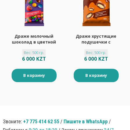
Драже молочный
Драже хрустящие
шоколад в цветной
подушечки с
глазури «Yota», 500
молочной начинкой
Вес: 500 гр.
Вес: 500 гр.
г
в шоколадной
6 000 KZT
6 000 KZT
глазури «Yota»
(упаковка 0,5 кг)
В корзину
В корзину
Звоните:
+7 775 414 62 55
/
Пишите в WhatsApp
/