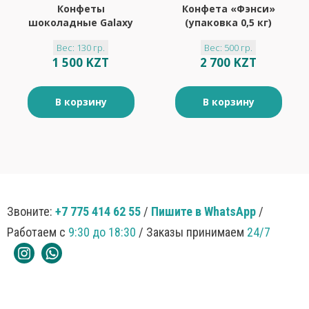
Конфеты
Конфета «Фэнси»
шоколадные Galaxy
(упаковка 0,5 кг)
sphere с соленой
Вес: 130 гр.
Вес: 500 гр.
карамелью
1 500 KZT
2 700 KZT
«BabyFox», 130 г
В корзину
В корзину
Звоните:
+7 775 414 62 55
/
Пишите в WhatsApp
/
Работаем с
9:30 до 18:30
/ Заказы принимаем
24/7