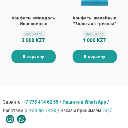
Конфеты «Миндаль
Конфеты желейные
Иванович» в
"Золотая стрекоза"
шоколадной
180гр
Вес: 500 гр.
Вес: 180 гр.
глазури
3 900 KZT
1 000 KZT
«Ореховичи»
(упаковка 0,5 кг)
В корзину
В корзину
Звоните:
+7 775 414 62 55
/
Пишите в WhatsApp
/
Работаем с
9:30 до 18:30
/ Заказы принимаем
24/7