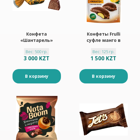
Конфета
Конфеты Frulli
«Шантарель»
суфле манго в
(упаковка 0,5 кг)
шоколаде «O'Zera»,
Вес: 500 гр.
Вес: 125 гр.
125 г
3 000 KZT
1 500 KZT
В корзину
В корзину