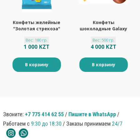
Конфеты желейные
Конфеты
"Золотая стрекоза"
шоколадные Galaxy
180гр
sphere с соленой
Вес: 180 гр.
Вес: 500 гр.
карамелью
1 000 KZT
4 000 KZT
«BabyFox»
(упаковка 0,5 кг)
В корзину
В корзину
Звоните:
+7 775 414 62 55
/
Пишите в WhatsApp
/
Работаем с
9:30 до 18:30
/ Заказы принимаем
24/7