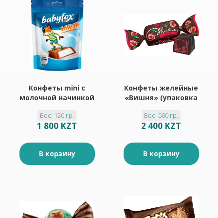
Конфеты mini с
Конфеты желейные
молочной начинкой
«Вишня» (упаковка
«BabyFox», 120 г
0,5 кг)
Вес: 120 гр.
Вес: 500 гр.
1 800 KZT
2 400 KZT
В корзину
В корзину