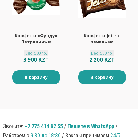
Конфеты «Фундук
Конфеты Jet`s с
Петрович» в
печеньем
молочной
(упаковка 0,5 кг)
Вес: 500 гр.
Вес: 500 гр.
шоколадной
3 900 KZT
2 200 KZT
глазури
«Ореховичи»
(упаковка 0,5 кг)
В корзину
В корзину
Звоните:
+7 775 414 62 55
/
Пишите в WhatsApp
/
Работаем с
9:30 до 18:30
/ Заказы принимаем
24/7