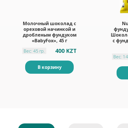
Молочный шоколад с
Nu
ореховой начинкой и
фунду
дробленым фундуком
Шокол
«BabyFox», 45 г
с фун
400 KZT
Вес: 45 гр.
Вес: 14
В корзину