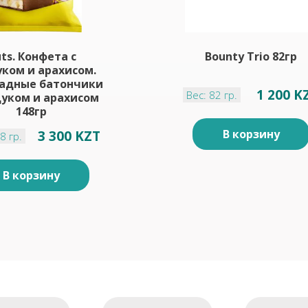
ts. Конфета с
Bounty Trio 82гр
ком и арахисом.
адные батончики
1 200 K
Вес: 82 гр.
дуком и арахисом
148гр
В корзину
3 300 KZT
8 гр.
В корзину