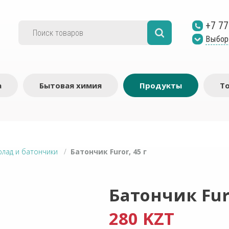
+7 77
Выбор
а
Бытовая химия
Продукты
Т
лад и батончики
/
Батончик Furor, 45 г
Батончик Furo
280 KZT