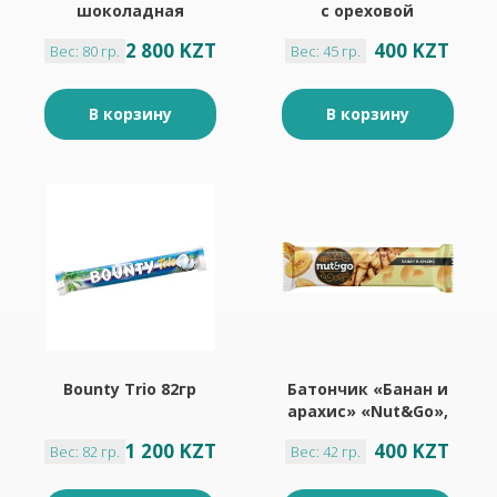
шоколадная
с ореховой
плитка 87гр
начинкой и
2 800 KZT
400 KZT
Вес: 80 гр.
Вес: 45 гр.
дробленым
фундуком
«BabyFox», 45 г
В корзину
В корзину
Bounty Trio 82гр
Батончик «Банан и
арахис» «Nut&Go»,
42 г
1 200 KZT
400 KZT
Вес: 82 гр.
Вес: 42 гр.