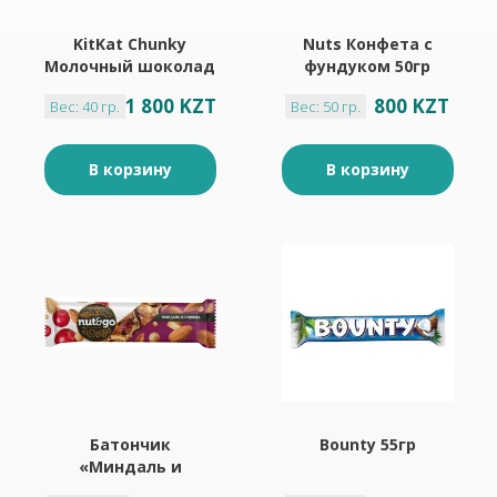
KitKat Chunky
Nuts Конфета с
Молочный шоколад
фундуком 50гр
с хрустящей
1 800 KZT
800 KZT
Вес: 40 гр.
Вес: 50 гр.
вафлей 40гр
В корзину
В корзину
Батончик
Bounty 55гр
«Миндаль и
клюква» «Nut&Go»,