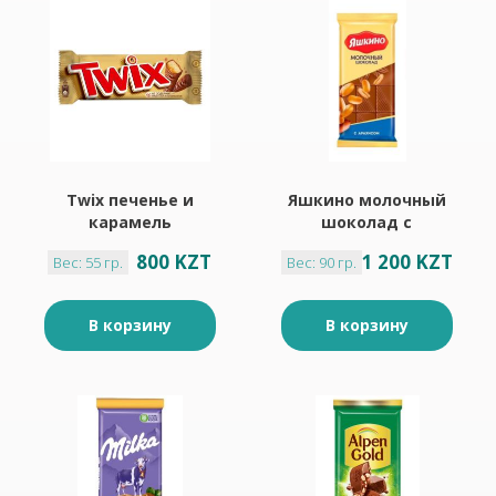
Twix печенье и
Яшкино молочный
карамель
шоколад с
шоколадный
арахисом 90гр
800 KZT
1 200 KZT
Вес: 55 гр.
Вес: 90 гр.
батончик 55гр
В корзину
В корзину